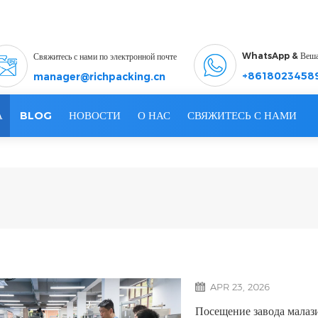
WhatsApp & Веш
Свяжитесь с нами по электронной почте
+8618023458
manager@richpacking.cn
А
BLOG
НОВОСТИ
О НАС
СВЯЖИТЕСЬ С НАМИ
APR 23, 2026
Посещение завода малази