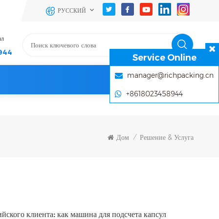
РУССКИЙ
ал
944
Service Online
manager@richpacking.cn
+8618023458944
Дом
Решение & Услуга
/
йского клиента: как машина для подсчета капсул