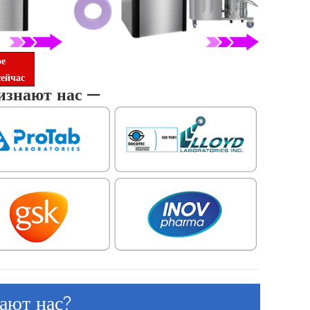
ое
ейчас
изнают нас —
ают нас?