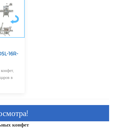
DSL-16R-
 конфет,
даров в
осмотра!
ьных конфет