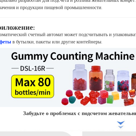
циально разработан для подсчета и розлива жевательных конфет
начения и продукции пищевой промышленности.
иложение:
оматический счетный автомат может подсчитывать и упаковыват
нфеты
в бутылки, пакеты или другие контейнеры.
Забудьте о проблемах с подсчетом жевательн