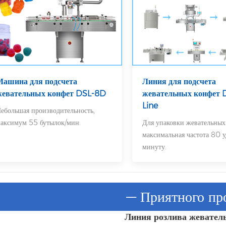
Машина для подсчета
Линия для подсчета
жевательных конфет DSL-8D
жевательных конфет 
Line
ебольшая производительность,
аксимум 55 бутылок/мин.
Для упаковки жевательных
максимальная частота 80 у
минуту.
— Приятного пр
Линия розлива жевател