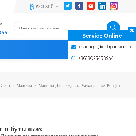
РУССКИЙ
ал
944
Service Online
manager@richpacking.cn
+8618023458944
 Счетная Машина
Машина Для Подсчета Жевательных Конфет
/
т в бутылках