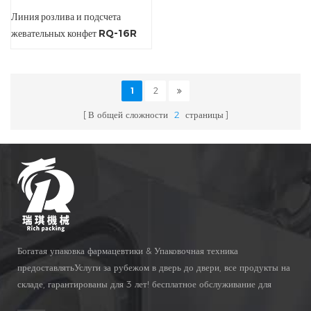
Линия розлива и подсчета
жевательных конфет RQ-16R
1
2
В общей сложности
2
страницы
Богатая упаковка фармацевтики & Упаковочная техника
предоставлятьУслуги за рубежом в дверь до двери, все продукты на
складе, гарантированы для 3 лет! бесплатное обслуживание для
Жизнь Время!