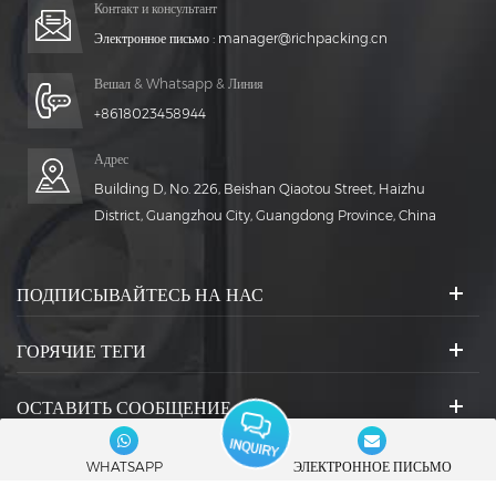
Контакт и консультант
Электронное письмо :
manager@richpacking.cn
Вешал & Whatsapp & Линия
+8618023458944
Адрес
Building D, No. 226, Beishan Qiaotou Street, Haizhu
District, Guangzhou City, Guangdong Province, China
ПОДПИСЫВАЙТЕСЬ НА НАС
ГОРЯЧИЕ ТЕГИ
ОСТАВИТЬ СООБЩЕНИЕ
СОЦИАЛЬНЫЕ ИКОНКИ :
WHATSAPP
ЭЛЕКТРОННОЕ ПИСЬМО