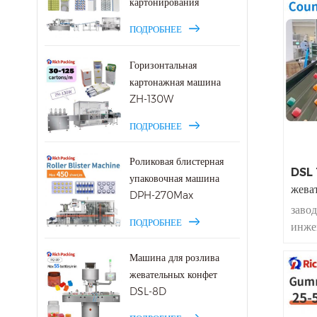
картонирования
творч
може
ПОДРОБНЕЕ
моде
седь
Горизонтальная
Компа
картонажная машина
роль 
ZH-130W
конс
скоро
ПОДРОБНЕЕ
Роликовая блистерная
DSL 
упаковочная машина
жева
DPH-270Max
заво
ПОДРОБНЕЕ
инже
часо
Машина для розлива
авто
жевательных конфет
налич
DSL-8D
подс
прои