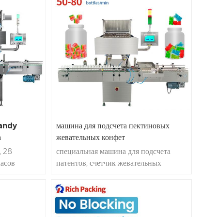
andy
машина для подсчета пектиновых
а
жевательных конфет
, 28
специальная машина для подсчета
асов
патентов, счетчик жевательных
тической
конфет, 10-200 бутылок/мин |
в
ии |
наличии | Доставка 7 дней.
ь подсчета>
Непрерывная работа 7*24 часа |
сть до 200
Прямые поставки с фабрики,