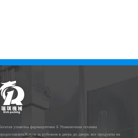
ьных конфет
точностью является сложной задачей
кая линия по
для производителей. Именно этому
я розлива в
способствовала 16-канальная линия
к. Полевое
для подсчёта и фасовки жевательных
шины,
конфет с КБД DSL-16R благодаря
, машины
своей превосходной
ниевой
производительности и
инновационным решениям, сделавшая
её востребованной в отрасли.
Богатая упаковка фармацевтики & Упаковочная техника
предоставлятьУслуги за рубежом в дверь до двери, все продукты на