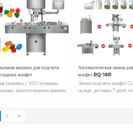
*24 часа непрерывной работы |
подсчета конфет медведя с
 прямой! производит счетчик
выкупа 94%. проблема кач
ельных конфет в капсулах для
возврат напрямую!, прямо 
ток с 1993 года | автоматический
производство пектиновых
чет счетчиков машина для
жевательные конфеты
счет
ва исходный завод. местное
с 1993 года, запатентован
уживание на месте
автоматическая
жевательн
завод по производству ма
розлива счетчиков.
иальная машина для подсчета
Автоматическая линия для
еладных конфет
конфет RQ-16R
тая упаковка с 500 лучшими
Линия подсчета конфет 
нерами, запатентованная машина
складе, доставка 7 дней, т
производства жевательных конфет
подсчета ядер> 99,97%.
GMP, с 1993 года. cgmp, CE,
Производительность от 5 
 наличии и будет в течение 15
бутылок/мин. 7 * 24 часа
2
с доставкой.
конфеты
липкий
работы, ведущий завод! И
ость
считая более 99.98%,
линии по производству ка