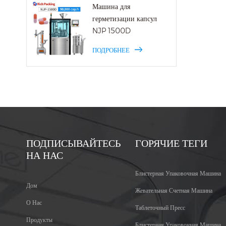
маши
Машина для
подс
герметизации капсул
94%.
NJP 1500D
возв
для 
ПОДРОБНЕЕ
прил
ПОДПИСЫВАЙТЕСЬ
ГОРЯЧИЕ ТЕГИ
НА НАС
Блистерная Упаковочная Машина
Дом
Жевательная Счетная Машина
О Нас
Таблеточный Пресс
Продукты
Блистерная Упаковочная Машина