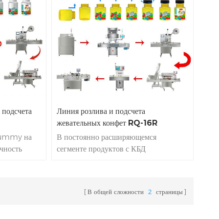
корость
подсчета желейных конфет скорость
ества,
выкупа 94%. проблема качества,
с фабрики!
возврат напрямую!, прямо с фабрики!
 конфет
производство машины для подсчета
ная машина
жевательных конфет с 1993 года
ная
ые конфеты
шин для
 подсчета
Линия розлива и подсчета
жевательных конфет RQ-16R
Gummy на
В постоянно расширяющемся
очность
сегменте продуктов с КБД
жевательные конфеты завоевали
до 80
сердца многих потребителей своим
 непрерывной
уникальным вкусом и удобством.
В общей сложности
2
страницы
зготовление
Однако достижение баланса между
псул для
эффективностью производства и