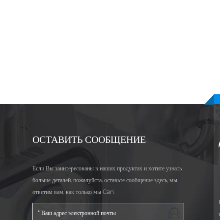
на
жевательные конфеты,
таблеток, конфет, жевател
читывающие процент выкупа
с 1993 года. Автоматичес
 проблема качества, мы
производству счетчиков дл
ращаем деньги напрямую! машина
бутылки. Фабрика-источни
подсчета желейных конфет
обслуживание счетной ма
авок
с 1993 года.
этикетировочной машины
для запечатывания алюми
фольги и т. Д.
ОСТАВИТЬ СООБЩЕНИЕ
Если Вы заинтересованы в наших продуктах и хотите узнать
больше деталей, пожалуйста, оставьте сообщение здесь, мы
ответим вам, как только мы Can.