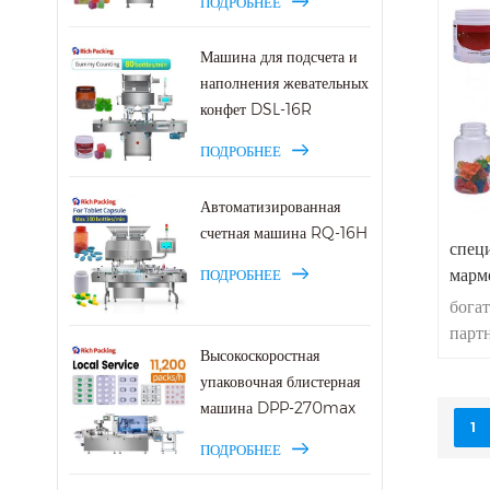
ПОДРОБНЕЕ
мин.7
завод
Машина для подсчета и
жеват
наполнения жевательных
табле
конфет DSL-16R
подс
розли
ПОДРОБНЕЕ
обсл
Автоматизированная
счетная машина RQ-16H
спец
марм
ПОДРОБНЕЕ
бога
парт
Высокоскоростная
для 
упаковочная блистерная
CE C
машина DPP-270max
sgs,
в
1
дней 
ПОДРОБНЕЕ
точн