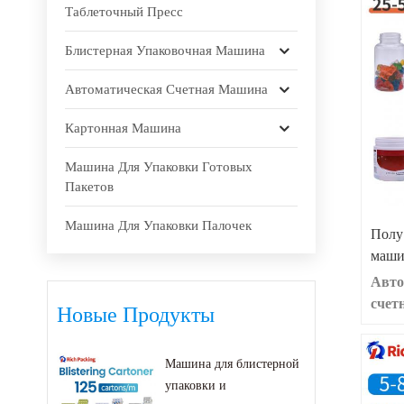
Таблеточный Пресс
Блистерная Упаковочная Машина
Автоматическая Счетная Машина
Картонная Машина
Машина Для Упаковки Готовых
Пакетов
Машина Для Упаковки Палочек
Полу
маши
Авто
счет
Новые Продукты
Gumm
и он 
Машина для блистерной
полн
упаковки и
прав