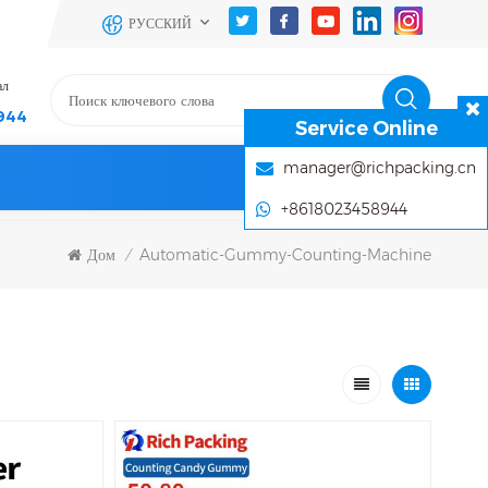
РУССКИЙ
ал
944
Service Online
manager@richpacking.cn
+8618023458944
Дом
Automatic-Gummy-Counting-Machine
/