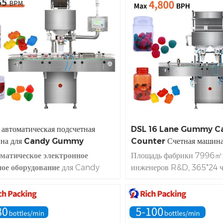
 автоматическая подсчетная
DSL 16 Lane Gummy C
на для Candy Gummy
Counter Счетная машин
матическое электронное
Площадь фабрики 7996㎡
ное оборудование
для Candy
инженеров R&D, 365*24 ч
y является точным в подсчете,
обслуживания для автома
работает быстро и
разумно, и это
счетной машины |
В налич
остью соответствует стандартным
Доставка 7 дней | Точност
илам еды CE класс. Это
99,98%. Производительно