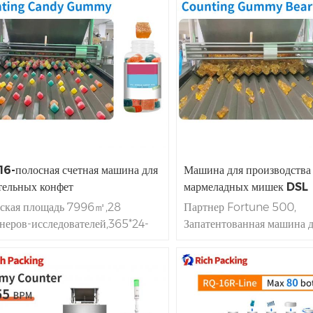
еское оборудование, которое
бутылок/мин. 7*24 часа н
т бежать
Точно и стабильно и эта
работы | Прямо с завода! 
ль машины является продуктом
производит машину для п
мого поколения в нашей
капсул для таблеток Ca
нии. это играет
значительная
Автоматический счетчик д
в точной подсчете и
машин для розлива в буты
ервировании на высоком
Источник Factory. Местн
сть.
обслуживание на месте
16-полосная счетная машина для
Машина для производства
тельных конфет
мармеладных мишек DSL
дская площадь 7996㎡,28
Партнер Fortune 500,
неров-исследователей,365*24-
Запатентованная машина д
вое обслуживание
конфет CE Gummies Bear
матических счетных машин |
в
года. cgmp/ce/sgs,
в нал
ии | Доставка 7 дней | точность
доставка 15 дней. считая
ж
чета>99.98%.
конфеты
точность более 9
зводительность до 200 бутылок/
жевательные конфеты
маш