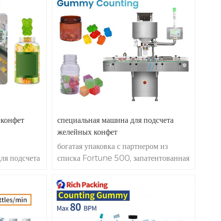
епрерывной
запатентованная автоматическая
С 1993 года
счетная машина автоматический
одсчета
счетчик для липких желейных конфет,
ndy Gummy |
10-200 бутылок/мин. автоматическая
ля подсчета
счетная машина для розлива исходный
лки
завод.
ое
 конфет
специальная машина для подсчета
желейных конфет
богатая упаковка с партнером из
ля подсчета
списка Fortune 500, запатентованная
, с 1993
машина для подсчета жевательных
ичии и
конфет CE GMP, с 1993 года.
евательные
cgmp/ce/sgs,
на складе и доставка 15
9.98%,
дней. точность подсчета желейных
ина для
конфет более 99.98%, машина для