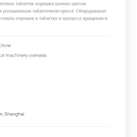
цветных таблеток порошки разных цветов
в ротационном таблеточном прессе. Оборудование
совать порошок в таблетки в процессе вращения и
chine
ice machinery overseas.
n, Shanghai