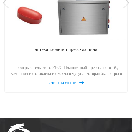
аптека таблетки пресс-машина
Проигрыватель этого 21-25 Планшетный пресснашего RQ
Компания изготовлена из ковкого чугуна, которая была строго
приведена в течение 12 месяцев на солнце и дождь. Это Это
УЧИТЬ БОЛЬШЕ
целый чугун, а не сырье после сращивания. Следовательно,
проигрыватель этой таблетки пресса очень твердый и очень
устойчивый к износу, и не загрязняет производство материалы.