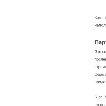
Коман
напол
Пар
Это с
после
стремл
фарма
продо
Rich 
экспе