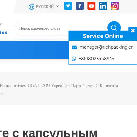
РУССКИЙ
ал
944
Service Online
manager@richpacking.cn
+8618023458944
м Наполнителем CGNT-209 Укрепляет Партнёрство С Клиентом
ра
те с капсульным