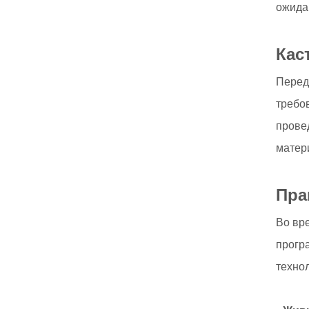
ожида
Кас
Перед
требо
прове
матер
Пра
Во вр
прогр
техно