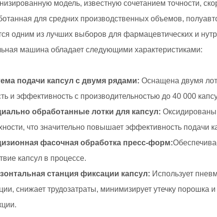
низированную модель, известную сочетанием точности, скор
ботанная для средних производственных объемов, полуав
тся одним из лучших выборов для фармацевтических и нутр
льная машина обладает следующими характеристиками:
тема подачи капсул с двумя рядами:
Оснащена двумя лотк
ть и эффективность с производительностью до 40 000 капсу
циально обработанные лотки для капсул:
Оксидированы 
хности, что значительно повышает эффективность подачи к
цизионная фасочная обработка пресс-форм:
Обеспечива
твие капсул в процессе.
изонтальная станция фиксации капсул:
Использует пневм
ции, снижает трудозатраты, минимизирует утечку порошка 
кции.