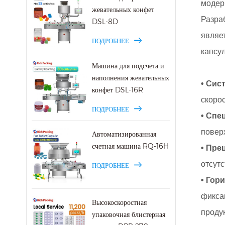
модер
жевательных конфет
Разра
DSL-8D
являе
ПОДРОБНЕЕ
капсу
Машина для подсчета и
наполнения жевательных
• Сис
конфет DSL-16R
скорос
ПОДРОБНЕЕ
• Спе
повер
Автоматизированная
счетная машина RQ-16H
• Пре
отсутс
ПОДРОБНЕЕ
• Гор
фикса
Высокоскоростная
проду
упаковочная блистерная