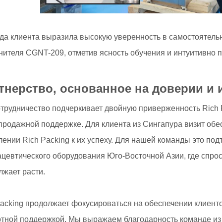
да клиента выразила высокую уверенность в самостоятельн
нителя CGNT-209, отметив ясность обучения и интуитивно
тнерство, основанное на доверии и
отрудничество подчеркивает двойную приверженность Rich
продажной поддержке. Для клиента из Сингапура визит обе
ении Rich Packing к их успеху. Для нашей команды это по
цевтического оборудования Юго-Восточной Азии, где спро
лжает расти.
Packing продолжает фокусироваться на обеспечении клиен
ртной поддержкой. Мы выражаем благодарность команде из