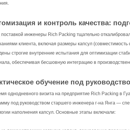
ния.
томизация и контроль качества: под
 поставкой инженеры Rich Packing тщательно откалиброва
ваниями клиента, включая размеры капсул (совместимость 
дены строгие внутренние испытания для оптимизации стаб
иала, обеспечивая бесшовную интеграцию в производствен
ктическое обучение под руководств
емя однодневного визита на предприятие Rich Packing в Г
амму под руководством старшего инженера г-на Янга — спе
логии наполнения капсул. Основные этапы включали: