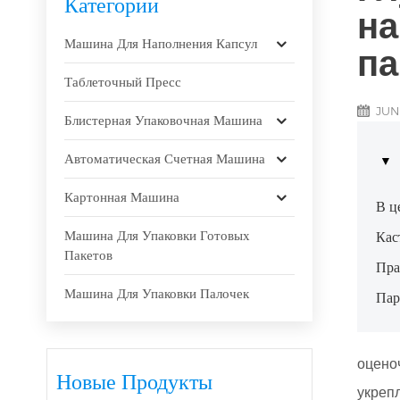
Категории
на
Машина Для Наполнения Капсул
па
Таблеточный Пресс
JUN 
Блистерная Упаковочная Машина
Автоматическая Счетная Машина
Картонная Машина
В ц
Машина Для Упаковки Готовых
Кас
Пакетов
Пра
Машина Для Упаковки Палочек
Пар
оцено
Новые Продукты
укреп