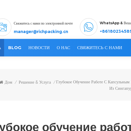
WhatsApp & Веш
Свяжитесь с нами по электронной почте
+8618023458
manager@richpacking.cn
А
BLOG
НОВОСТИ
О НАС
СВЯЖИТЕСЬ С НАМИ
Глубокое Обучение Работе С Капсульны
Дом
Решение & Услуга
/
/
Из Сингапу
убокое обучение рабо