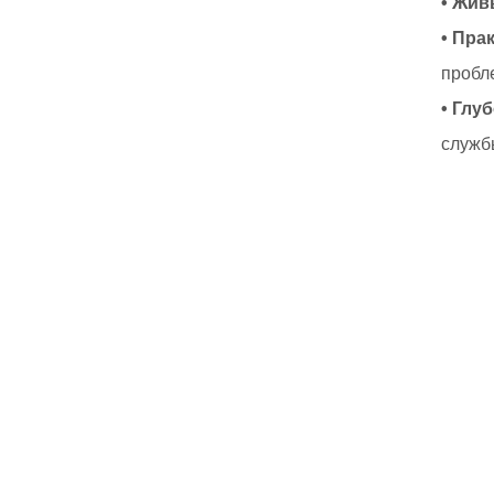
• Жив
• Пра
пробл
• Глу
служб