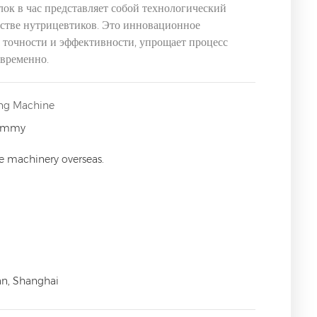
ок в час представляет собой технологический
дстве нутрицевтиков. Это инновационное
я точности и эффективности, упрощает процесс
овременно.
ing Machine
Gummy
ce machinery overseas.
an, Shanghai