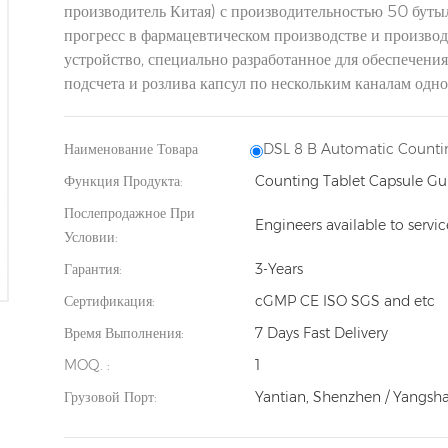
производитель Китая) с производительностью 50 бутыл
прогресс в фармацевтическом производстве и произво
устройство, специально разработанное для обеспечени
подсчета и розлива капсул по нескольким каналам одн
Наименование Товара
DSL 8 B Automatic Count
Функция Продукта:
Counting Tablet Capsule 
Послепродажное При
Engineers available to servi
Условии:
Гарантия:
3-Years
Сертификация:
cGMP CE ISO SGS and etc
Время Выполнения:
7 Days Fast Delivery
MOQ. :
1
Грузовой Порт:
Yantian, Shenzhen / Yangsh