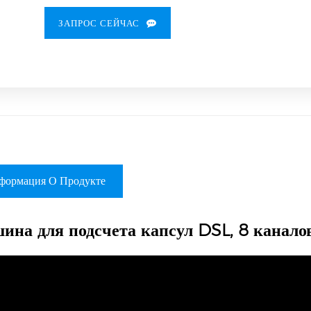
ЗАПРОС СЕЙЧАС
формация О Продукте
ина для подсчета капсул DSL, 8 канало