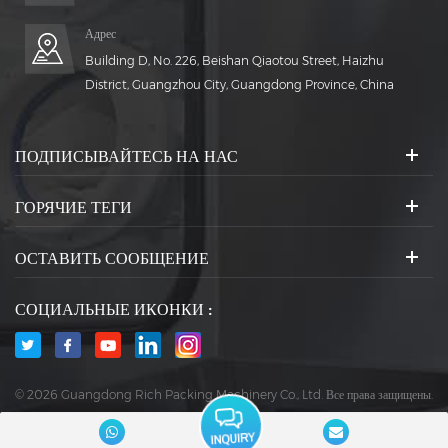
Адрес
Building D, No. 226, Beishan Qiaotou Street, Haizhu
District, Guangzhou City, Guangdong Province, China
ПОДПИСЫВАЙТЕСЬ НА НАС
ГОРЯЧИЕ ТЕГИ
ОСТАВИТЬ СООБЩЕНИЕ
СОЦИАЛЬНЫЕ ИКОНКИ :
© 2026 Guangdong Rich Packing Machinery Co., Ltd. Все права защищены.
|
Блог
|
Карта сайта
|
XML
|
политика конфиденциальности
Поддерживается сеть IPv6