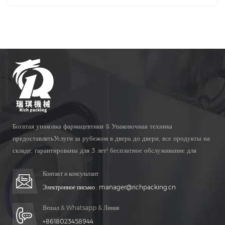
Машина. 16b соответственно в ПЛК Сенсорный экран и
функция безопасности защиты и наблюдение за окном и другие
аспекты большого обновления. DSL-16B's Диапазон
эффективности производства составляет от 20 до 120 флаконов
на минута.
Богатая упаковка фармацевтики & Упаковочная техника
предоставлятьУслуги за рубежом в дверь до двери, все продукты на
складе, гарантированы для 3 лет! бесплатное обслуживание для
Жизнь Время!
Контакт и консультант
Электронное письмо :
manager@richpacking.cn
Вешал & Whatsapp & Линия
+8618023458944