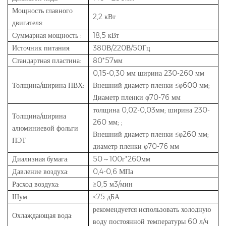
Мощность главного
2,2 кВт
двигателя:
Суммарная мощность :
18,5 кВт
Источник питания:
380В/220В/50Гц
Стандартная пластина:
80*57мм
0,15-0,30 мм ширина 230-260 мм
Толщина/ширина ПВХ:
Внешний диаметр пленки ≤φ600 мм;
Диаметр пленки φ70-76 мм
толщина 0,02-0,03мм; ширина 230-
Толщина/ширина
260 мм; ;
алюминиевой фольги
Внешний диаметр пленки ≤φ260 мм;
ПЭТ
диаметр пленки φ70-76 мм
Диализная бумага:
50～100г*260мм
Давление воздуха:
0,4-0,6 МПа
Расход воздуха:
≥0,5 м3/мин
Шум:
<75 дБА
рекомендуется использовать холодную
Охлаждающая вода:
воду постоянной температуры 60 л/ч