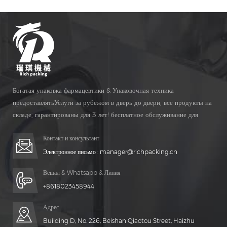
дайте вам заводскую цену.
Богатая упаковка фармацевтики & Упаковочная техника
предоставлятьУслуги за рубежом в дверь до двери, все продукты на
складе, гарантированы для 3 лет! бесплатное обслуживание для
Жизнь Время!
Контакт и консультант
Электронное письмо :
manager@richpacking.cn
Вешал & Whatsapp & Линия
+8618023458944
Адрес
Building D, No. 226, Beishan Qiaotou Street, Haizhu