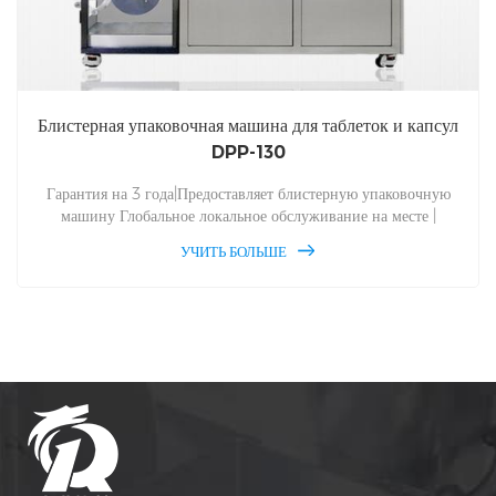
Блистерная упаковочная машина для таблеток и капсул
DPP-130
Гарантия на 3 года|Предоставляет блистерную упаковочную
машину Глобальное локальное обслуживание на месте |
Блистерная упаковочная машина ДПП 130. Бесплатное
УЧИТЬ БОЛЬШЕ
техническое обслуживание и запасные части в течение всего
срока службы, ДПП 130 Глобальное обслуживание блистерной
упаковочной машины на месте. Для Alu Alu и Alu PVC и
многоцелевого, автоматической упаковки лекарств и
производства блистерной упаковочной машины с 1993 года,
дайте вам заводскую цену.