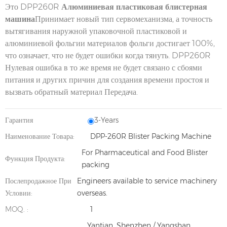
Это DPP260R
Алюминиевая пластиковая блистерная
машина
Принимает новый тип сервомеханизма, а точность
вытягивания наружной упаковочной пластиковой и
алюминиевой фольгии материалов фольги достигает 100%,
что означает, что не будет ошибки когда тянуть. DPP260R
Нулевая ошибка в то же время не будет связано с сбоями
питания и других причин для создания времени простоя и
вызвать обратный материал Передача.
Гарантия
3-Years
Наименование Товара:
DPP-260R Blister Packing Machine
For Pharmaceutical and Food Blister
Функция Продукта:
packing
Послепродажное При
Engineers available to service machinery
Условии:
overseas.
MOQ. :
1
Yantian, Shenzhen / Yangshan,