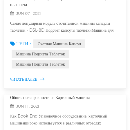
планшета
JUN 07 , 2021
Самая популярная модель отсчитанной машины капсулы
таблетки - DSL-8D Подсчет капсулы таблеткиМашина для
Фармацевтическая. Электрический аптечный счетчик для
ТЕГИ :
Счетная Машина Капсул
капсул таблетки является точным в подсчете, и он работает
быстро и разумно, и это полностью соответствует стандартам
Машина Подсчета Таблеток
правил CE CGMP GMP. это творческое оборудование,
Машина Подсчета Таблеток
которое может бежать точно и стабильно и это 8D Модель
подсчетной машины Прод...
ЧИТАТЬ ДАЛЕЕ
Общие неисправности из Карточный машина
JUN 11 , 2021
Как Book-End Упаковочное оборудование, карточный
машинашироко используется в различных отраслях