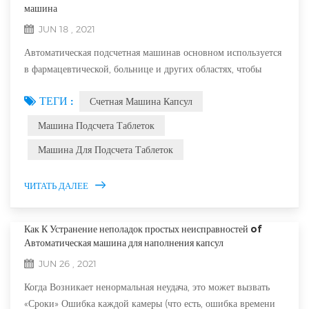
машина
JUN 18 , 2021
Автоматическая подсчетная машинав основном используется
в фармацевтической, больнице и других областях, чтобы
подсчитать капсулы, таблетки, гранулы и другие препараты.
ТЕГИ :
Счетная Машина Капсул
Оборудование мало в размере, света в весе, точнее в подсчете
и просты в эксплуатации. Это идеальное специальное
Машина Подсчета Таблеток
оборудование для подсчета бутылки, сумка и
Машина Для Подсчета Таблеток
консервированных продуктов в различных отраслях С
быстрым развитием продоволь...
ЧИТАТЬ ДАЛЕЕ
Как К Устранение неполадок простых неисправностей of
Автоматическая машина для наполнения капсул
JUN 26 , 2021
Когда Возникает ненормальная неудача, это может вызвать
«Сроки» Ошибка каждой камеры (что есть, ошибка времени