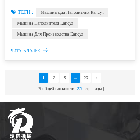
каждого CAM). Когда Регулировка, убедитесь, что движение
ТЕГИ :
Машина Для Наполнения Капсул
каждого механизма не работает мешать. Мотор Машина для
наполнения капсулзамедляется и непрерывно управляется
Машина Наполнителя Капсул
редуктором, а заполняющая проигрыватель производит
Машина Для Производства Капсул
прерывистое движение через индекс проигрывателя Коробка.
Когда Надо наст...
ЧИТАТЬ ДАЛЕЕ
1
2
3
...
23
В общей сложности
23
страницы