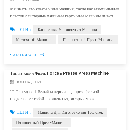
Мы знать, что упаковочные машины, такие как алюминиевый
пластик блистерные машиныи карточный Машины имеют
широкий ассортимент Приложения. Они Может
ТЕГИ :
Блистерная Упаковочная Машина
использоваться в медицинской промышленности, еде и даже
химической промышленности. Когда Мы разговариваем с
Карточный Машина
Планшетный Пресс-Машина
клиентами, особенно европейскими и американскими
клиентами, о применении эти Упаковочные машины в
ЧИТАТЬ ДАЛЕЕ
пищевой промышленности, Они часто упоминают HA...
Тип из удар и Фидер Force в Presse Press Machine
JUN 04 , 2021
*** Тип удара 1. Белый материал над пресс-формой
представляет собой полиненасыт, который может
предотвратить пресс-форм, такой как прессованный лист
ТЕГИ :
Машина Для Изготовления Таблеток
Candy Материал. 2. Золотая плесень - титановое покрытие,
это подходит для прессованного металлического порошка с
Планшетный Пресс-Машина
помощью таблетки. *** Тип принудительного фидер: 1.Closed