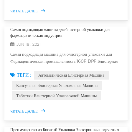
причины. Это идеальное оборудование для ...
ЧИТАТЬ ДАЛЕЕ
Самая подходящая машина для блистерной упаковки для
фармацевтическая индустрия
JUN 18 , 2021
Самая подходящая машина для блистерной упаковки для
Фармацевтическая промышленность 160R DPP Блистерная
упаковочная машинасделано богатым упаковкой корпорация.
ТЕГИ :
Автоматическая Блистерная Машина
Блистерная упаковочная машина 160R абсолютно
экономический и практичный потому что Это прекрасно
Капсульная Блистерная Упаковочная Машина
превосходно в чрезвычайно низкой стоимости эксплуатации
Таблетки Блистерной Упаковочной Машины
и чрезвычайно высокой производительности в волдыри. Весь
процесс образующей работы - эт...
ЧИТАТЬ ДАЛЕЕ
Преимущество из Богатый Упаковка Электронная подсчетная