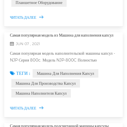
Планшетное Оборудование
Вынужденный фидер Планшетный пресс-машинаИ открытый
принудительный подаватель, к...
ЧИТАТЬ ДАЛЕЕ
Самая популярная модель из Машина для наполнения капсул
JUN 07 , 2021
Самая популярная модель наполнительской машины капсул -
NJP Серия 800c. Модель NJP-800C Полностью
автоматическая машина для наполнения капсул это третье
ТЕГИ :
Машина Для Наполнения Капсул
поколение, Новейшая одна из богатых упаковочных
компаний и 6 технологических инноваций плюс 2 патента
Машина Для Производства Капсул
на изобретения был получен Хейн, и встречается
Машина Наполнителя Капсул
многочисленные сертификаты, которые были переданы нашей
богатой упаковкой Компания. Мы есть наш со...
ЧИТАТЬ ДАЛЕЕ
Самая популярная модель подсчитанной машины капсулы