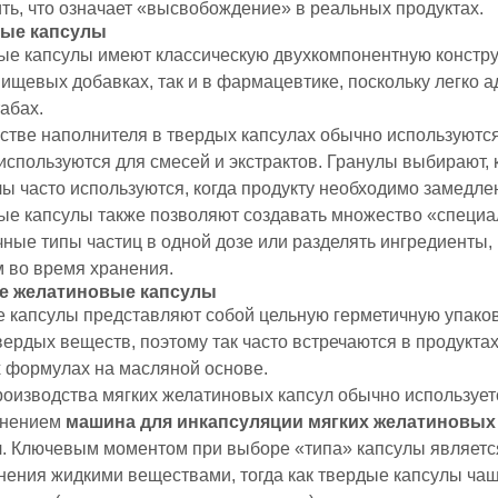
ть, что означает «высвобождение» в реальных продуктах.
ые капсулы
ые капсулы имеют классическую двухкомпонентную констру
пищевых добавках, так и в фармацевтике, поскольку легко 
абах.
естве наполнителя в твердых капсулах обычно используютс
используются для смесей и экстрактов. Гранулы выбирают,
лы часто используются, когда продукту необходимо замедл
ые капсулы также позволяют создавать множество «специа
чные типы частиц в одной дозе или разделять ингредиенты,
м во время хранения.
е желатиновые капсулы
е капсулы представляют собой цельную герметичную упаковк
ердых веществ, поэтому так часто встречаются в продукта
х формулах на масляной основе.
оизводства мягких желатиновых капсул обычно используетс
енением
машина для инкапсуляции мягких желатиновых
л. Ключевым моментом при выборе «типа» капсулы является
нения жидкими веществами, тогда как твердые капсулы чащ