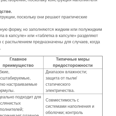
дстве.
трукции, поскольку они решают практические
ную форму, но заполняются жидким или полужидким
ла в капсуле» или «таблетка в капсуле» разделяют
 с распылением предназначены для случаев, когда
.
Главное
Типичные меры
преимущество
предосторожности
бкие,
Диапазон влажности;
сштабируемые,
защита от пыли/
гко настраиваемые
статического
рмулы.
электричества.
еально подходит для
Совместимость с
слянистых
системами наполнения и
полнителей;
оболочки; контроль
еспечивает плавное