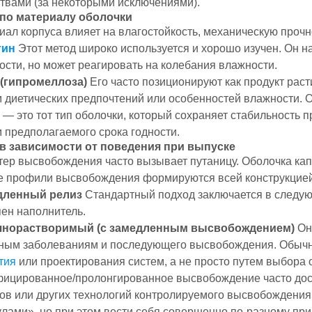
твами (за некоторыми исключениями).
по материалу оболочки
иал корпуса влияет на влагостойкость, механическую прочн
тин
Этот метод широко используется и хорошо изучен. Он 
ости, но может реагировать на колебания влажности.
(гипромеллоза)
Его часто позиционируют как продукт рас
м диетических предпочтений или особенностей влажности. 
— это тот тип оболочки, который сохраняет стабильность п
 предполагаемого срока годности.
в зависимости от поведения при выпуске
тер высвобождения часто вызывает путаницу. Оболочка капс
е профили высвобождения формируются всей конструкцией
дленный релиз
Стандартный подход заключается в следую
пен наполнитель.
чнорастворимый (с замедленным высвобождением)
Он
ным заболеваниям и последующего высвобождения. Обычно 
тия
или проектирования систем, а не просто путем выбора
ицированное/пролонгированное высвобождение часто дости
ов или других технологий контролируемого высвобождения 
улами», но при этом вести себя совершенно по-разному при