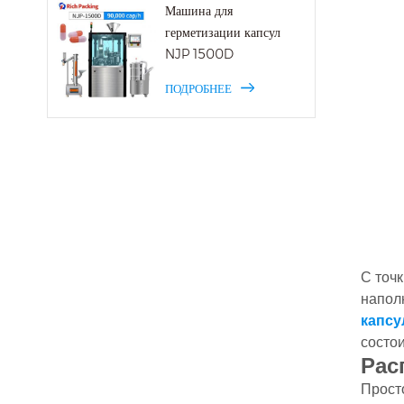
Машина для
герметизации капсул
NJP 1500D
ПОДРОБНЕЕ
С точ
напол
капс
состои
Рас
Просто