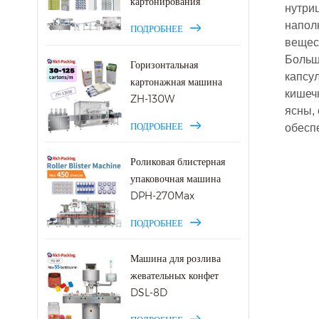
картонирования
нутри
напол
ПОДРОБНЕЕ
вещес
Больш
Горизонтальная
капсу
картонажная машина
кишеч
ZH-130W
ясны, 
ПОДРОБНЕЕ
обесп
Роликовая блистерная
упаковочная машина
DPH-270Max
ПОДРОБНЕЕ
Машина для розлива
жевательных конфет
DSL-8D