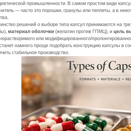
цевтической промышленности. В самом простом виде капсу
нитель — часто это порошки, гранулы или пеллеты, а в не
тва.
инство решений о выборе типа капсул принимаются на тре
лы),
материал оболочки
(желатин против ГПМЦ), и
цель в
норастворимого или модифицированного/пролонгированного 
станет намного проще подобрать конструкцию капсулы в со
ечить стабильное производство.