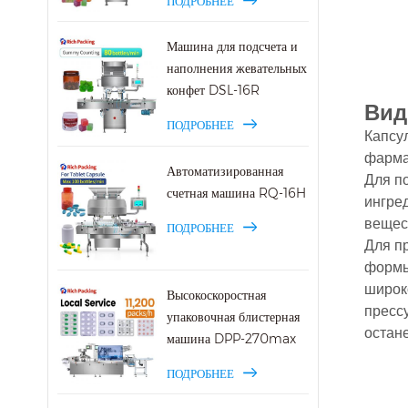
ПОДРОБНЕЕ
Машина для подсчета и
наполнения жевательных
конфет DSL-16R
Вид
ПОДРОБНЕЕ
Капсу
фарма
Автоматизированная
Для п
счетная машина RQ-16H
ингре
вещес
ПОДРОБНЕЕ
Для п
формы
широко
Высокоскоростная
прессу
упаковочная блистерная
остан
машина DPP-270max
ПОДРОБНЕЕ