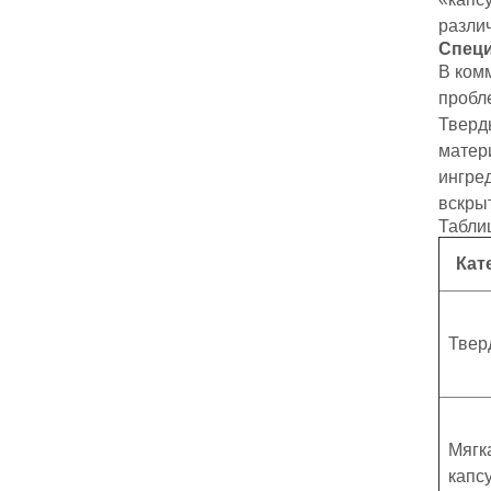
разли
Специ
В ком
пробл
Тверд
матери
ингре
вскры
Таблиц
Кат
Твер
Мягк
капс