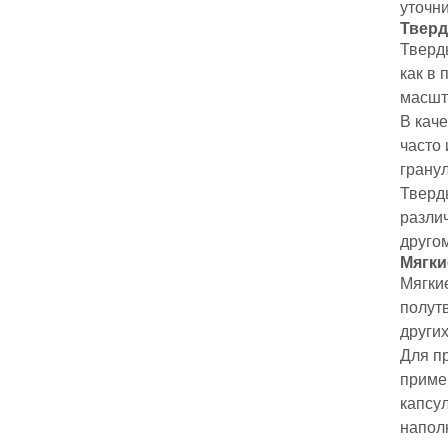
уточни
Тверд
Тверд
как в 
масшт
В кач
часто 
грану
Тверд
разли
друго
Мягки
Мягки
полутв
други
Для пр
прим
капсу
напол