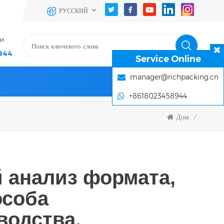
РУССКИЙ
ал
944
Service Online
manager@richpacking.cn
+8618023458944
Дом
/
 анализ формата,
особа
водства.