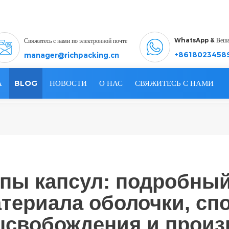
WhatsApp & Веш
Свяжитесь с нами по электронной почте
+8618023458
manager@richpacking.cn
А
BLOG
НОВОСТИ
О НАС
СВЯЖИТЕСЬ С НАМИ
пы капсул: подробный
териала оболочки, сп
свобождения и произ