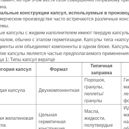
чна.
альные конструкции капсул, используемые в произво
мерческом производстве часто встречаются различные конс
емы.
ые капсулы с жидким наполнителем имеют твердую капсуль
алом, обычно с этапом герметизации. Капсулы типа «капсу
диенты или объединяют компоненты в одном блоке. Капсулы
тие капсулы является частью предполагаемого применения
а 1: Типы капсул вкратце
Типичная
егория капсул
Формат
заправка
Порошок,
Ги
гранулы,
ма
дая капсула
Двухкомпонентная
пеллеты/
ле
гранулы
фо
Ид
Масла,
Цельная
ма
ая желатиновая
жидкости,
герметичная
на
ула
полутвердые
конструкция
об