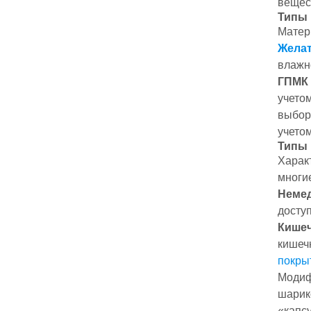
вещес
Типы 
Матер
Жела
влажн
ГПМК
учето
выбор 
учетом
Типы 
Харак
многи
Неме
досту
Кише
кишеч
покры
Модиф
шарик
«капс