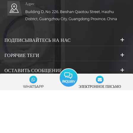
Адрес
Building D, No. 226, Beishan Qiaotou Street, Haizhu
District, Guangzhou City, Guangdong Province, China
ПОДПИСЫВАЙТЕСЬ НА НАС
ГОРЯЧИЕ ТЕГИ
ОСТАВИТЬ СООБЩЕНИЕ
СОЦИАЛЬНЫЕ ИКОНКИ :
WHATSAPP
ЭЛЕКТРОННОЕ ПИСЬМО
© 2026 Guangdong Rich Packing Machinery Co., Ltd. Все права защищены.
|
Блог
|
Карта сайта
|
XML
|
политика конфиденциальности
Поддерживается сеть IPv6