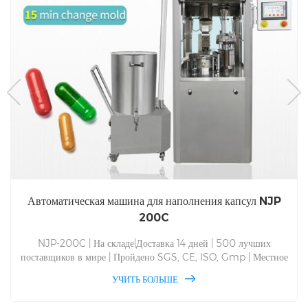
Автоматическая машина для наполнения капсул NJP
200C
NJP-200C | На складе|Доставка 14 дней | 500 лучших
поставщиков в мире | Пройдено SGS, CE, ISO, Gmp | Местное
выездное обслуживание за рубежом | Использование для
УЧИТЬ БОЛЬШЕ
наполнения порошковой гранулы из жидкости в твердую
капсулу | Емкость До 24 000 шт./ч | Замена форм только за 14