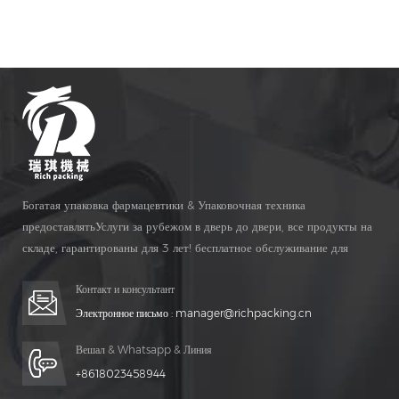
минут | Фармацевтическая капсула для наполнения | Размер
капсулы для наполнения от 000 до 5
Богатая упаковка фармацевтики & Упаковочная техника
предоставлятьУслуги за рубежом в дверь до двери, все продукты на
складе, гарантированы для 3 лет! бесплатное обслуживание для
Жизнь Время!
Контакт и консультант
Электронное письмо :
manager@richpacking.cn
Вешал & Whatsapp & Линия
+8618023458944