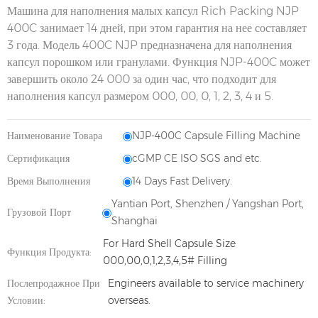
Машина для наполнения малых капсул Rich Packing NJP
400C занимает 14 дней, при этом гарантия на нее составляет
3 года. Модель 400C NJP предназначена для наполнения
капсул порошком или гранулами. Функция NJP-400C может
завершить около 24 000 за один час, что подходит для
наполнения капсул размером 000, 00, 0, 1, 2, 3, 4 и 5.
Наименование Товара
NJP-400C Capsule Filling Machine
Сертификация
cGMP CE ISO SGS and etc.
Время Выполнения
14 Days Fast Delivery.
Yantian Port, Shenzhen / Yangshan Port,
Грузовой Порт
Shanghai
For Hard Shell Capsule Size
Функция Продукта:
000,00,0,1,2,3,4,5# Filling
Послепродажное При
Engineers available to service machinery
Условии:
overseas.