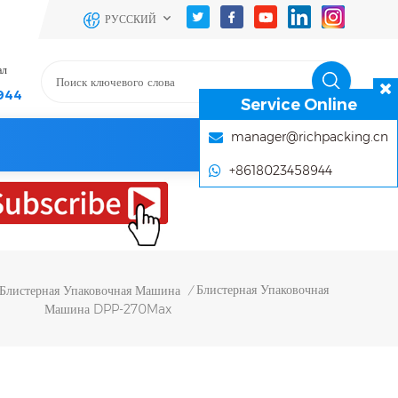
РУССКИЙ
ал
944
Service Online
manager@richpacking.cn
+8618023458944
Блистерная Упаковочная
Блистерная Упаковочная Машина
/
Машина DPP-270Max