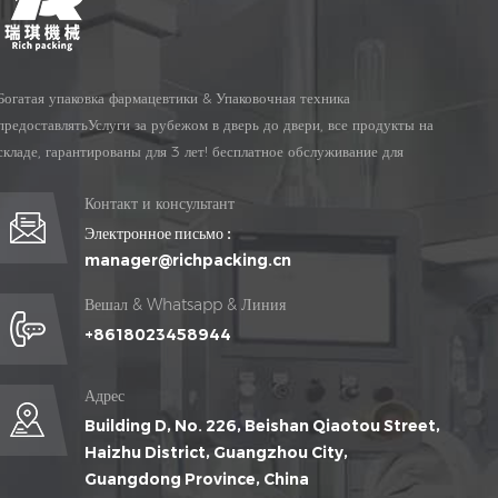
Богатая упаковка фармацевтики & Упаковочная техника
предоставлятьУслуги за рубежом в дверь до двери, все продукты на
складе, гарантированы для 3 лет! бесплатное обслуживание для
Жизнь Время!
Контакт и консультант
Электронное письмо :
manager@richpacking.cn
Вешал & Whatsapp & Линия
+8618023458944
Адрес
Building D, No. 226, Beishan Qiaotou Street,
Haizhu District, Guangzhou City,
Guangdong Province, China