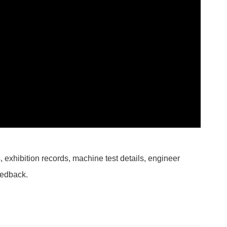
 exhibition records, machine test details, engineer
eedback.