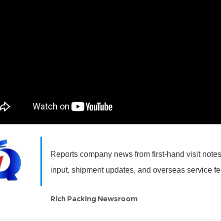
Reports company news from first-hand visit notes,
input, shipment updates, and overseas service f
Rich Packing Newsroom