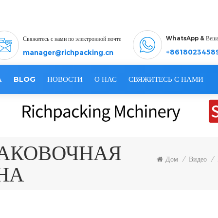
WhatsApp & Веш
Свяжитесь с нами по электронной почте
+8618023458
manager@richpacking.cn
А
BLOG
НОВОСТИ
О НАС
СВЯЖИТЕСЬ С НАМИ
ПАКОВОЧНАЯ
Дом
Видео
/
/
НА