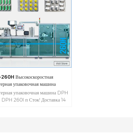
260H Высокоскоростная
терная упаковочная машина
терная упаковочная машина DPH
|
DPH 260
I
п Сток! Доставка 14
 | Алюминиевый ПВХ упаковка
тка-капсула |
DPH 260
зводительность до 48000
ин / ч | Обслуживание на месте