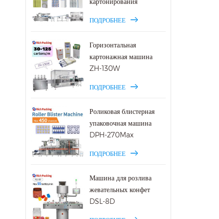
картонирования
от дв
летни
ПОДРОБНЕЕ
3 год
блис
Горизонтальная
варен
картонажная машина
ZH-130W
ПОДРОБНЕЕ
Роликовая блистерная
упаковочная машина
DPH-270Max
ПОДРОБНЕЕ
Машина для розлива
жевательных конфет
DSL-8D