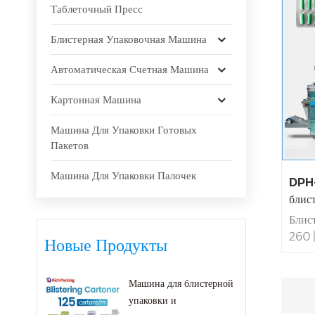
Таблеточный Пресс
Блистерная Упаковочная Машина
Автоматическая Счетная Машина
Картонная Машина
Машина Для Упаковки Готовых
Пакетов
Машина Для Упаковки Палочек
DPH-
блис
Блис
260 
Новые Продукты
дней
табле
Машина для блистерной
Прои
упаковки и
пласт