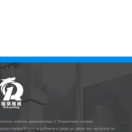
Богатая упаковка фармацевтики & Упаковочная техника
предоставлятьУслуги за рубежом в дверь до двери, все продукты на