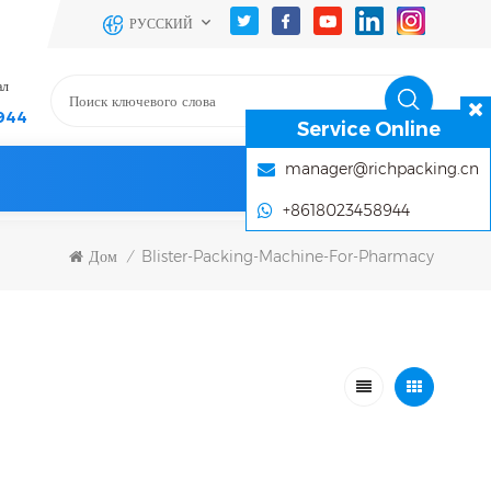
РУССКИЙ
ал
944
Service Online
manager@richpacking.cn
+8618023458944
Дом
Blister-Packing-Machine-For-Pharmacy
/