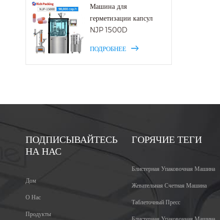
Машина для
герметизации капсул
NJP 1500D
ПОДРОБНЕЕ
ПОДПИСЫВАЙТЕСЬ
ГОРЯЧИЕ ТЕГИ
НА НАС
Блистерная Упаковочная Машина
Дом
Жевательная Счетная Машина
О Нас
Таблеточный Пресс
Продукты
Блистерная Упаковочная Машина